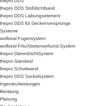
thepro DDS
thepro DDS Stoßdichtband
thepro DDS Laibungselement
thepro DDS für Deckenversprünge
Systeme
wolfseal Fugensystem
wolfseal Frischbetonverbund-System
thepro DämmDichtSystem
thepro Standard
thepro Schottwand
thepro DDS Sockelsystem
Ingenieurleistungen
Beratung
Planung