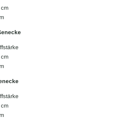
0 cm
mm
ßenecke
fstärke
0 cm
mm
nenecke
fstärke
0 cm
mm