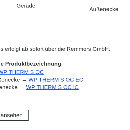
Gerade
Außenecke
s erfolgt ab sofort über die Remmers GmbH.
le Produktbezeichnung
WP THERM S OC
ußenecke →
WP THERM S OC EC
nenecke →
WP THERM S OC IC
ansehen