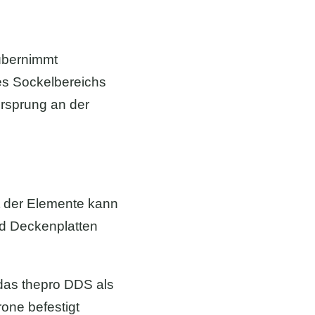
übernimmt
 Sockelbereichs
ersprung an der
t der Elemente kann
nd Deckenplatten
 das thepro DDS als
ne befestigt