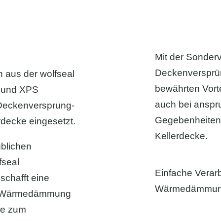
Mit der Sonder
Deckenversprün
 aus der wolfseal
bewährten Vort
n und XPS
auch bei anspr
eckenversprung-
Gegebenheiten,
rdecke eingesetzt.
Kellerdecke.
üblichen
fseal
Einfache Verar
chafft eine
Wärmedämmung
en Wärmedämmung
ie zum