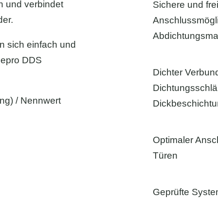
h und verbindet
Sichere und fre
der.
Anschlussmögli
Abdichtungsm
n sich einfach und
thepro DDS
Dichter Verbun
Dichtungsschl
ng) / Nennwert
Dickbeschicht
Optimaler Ansc
Türen
Geprüfte Syst