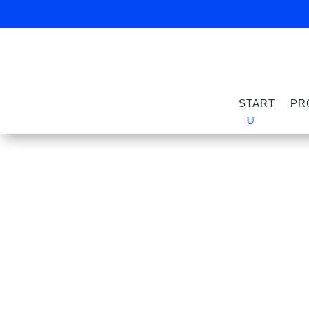
START
PR
Planung
Die richtige Planung ist das A und O.