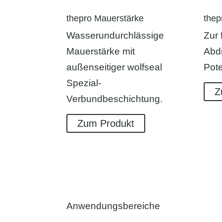
thepro Mauerstärke
thep
Wasserundurchlässige
Zur
Mauerstärke mit
Abd
außenseitiger wolfseal
Pote
Spezial-
Z
Verbundbeschichtung.
Zum Produkt
Anwendungsbereiche